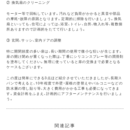
② 換気扇のクリーニング
モーター等で回転しています。汚れなど負荷がかかると異音や部品
の摩耗・故障の原因となります。定期的に掃除を行いましょう。換気
扇といっても、住宅によっては、浴室、トイレ、台所、物入れ等、複数個
所ありますので計画的をたてて行いましょう。
③ 玄関、サッシ、室内ドアの調整
特に開閉頻度の多い扉は、長い期間の使用で微小な狂いが生じます。
扉の開け閉めが重くなった際は、丁番にシリコンスプレー等の潤滑剤
を塗布してください。無理に使っていると扉の交換まで必要となる
ケースもございます。
この度は簡単にできる3点ほど紹介させていただきましたが、長期ス
パンで考えると、10年程度で外壁・屋根の塗替えやバルコニーなどの
防水層の増し貼り等、大きく費用がかかる工事も必要になってきま
す。資金計画をふまえ、計画的にアフターメンテナンスを行いましょ
う。
関連記事