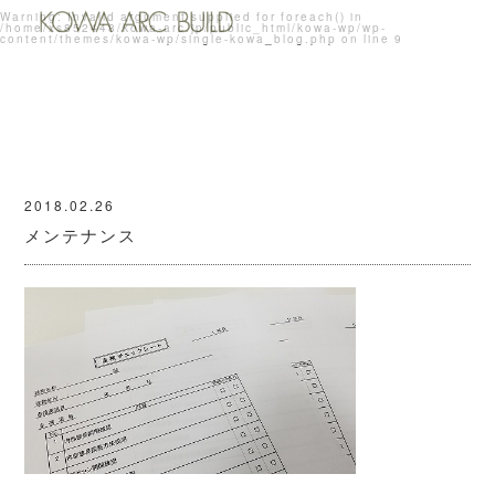
Warning
: Invalid argument supplied for foreach() in
/home/xs852448/kowa-arc.jp/public_html/kowa-wp/wp-
content/themes/kowa-wp/single-kowa_blog.php
on line
9
2018.02.26
メンテナンス