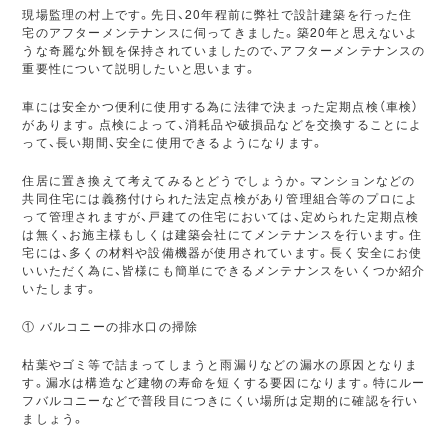
現場監理の村上です。先日、20年程前に弊社で設計建築を行った住
宅のアフターメンテナンスに伺ってきました。築20年と思えないよ
うな奇麗な外観を保持されていましたので、アフターメンテナンスの
重要性について説明したいと思います。
車には安全かつ便利に使用する為に法律で決まった定期点検（車検）
があります。点検によって、消耗品や破損品などを交換することによ
って、長い期間、安全に使用できるようになります。
住居に置き換えて考えてみるとどうでしょうか。マンションなどの
共同住宅には義務付けられた法定点検があり管理組合等のプロによ
って管理されますが、戸建ての住宅においては、定められた定期点検
は無く、お施主様もしくは建築会社にてメンテナンスを行います。住
宅には、多くの材料や設備機器が使用されています。長く安全にお使
いいただく為に、皆様にも簡単にできるメンテナンスをいくつか紹介
いたします。
① バルコニーの排水口の掃除
枯葉やゴミ等で詰まってしまうと雨漏りなどの漏水の原因となりま
す。漏水は構造など建物の寿命を短くする要因になります。特にルー
フバルコニーなどで普段目につきにくい場所は定期的に確認を行い
ましょう。