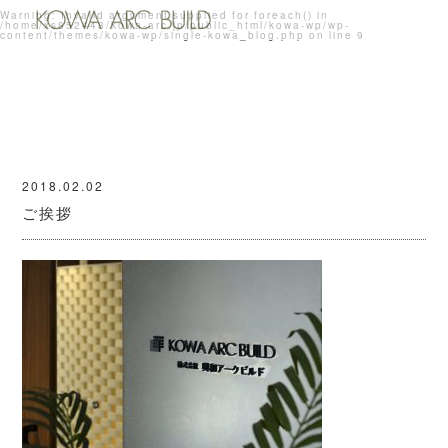
Warning
: Invalid argument supplied for foreach() in
/home/xs852448/kowa-arc.jp/public_html/kowa-wp/wp-
content/themes/kowa-wp/single-kowa_blog.php
on line
9
2018.02.02
ご挨拶