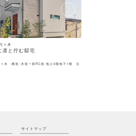
 中延
杉並区 永福
感のある風格を感じる邸宅
重厚感とぬくもり溢
川区中延 施工日：2013年 構造：地下1階／鉄筋
場所：杉並区永福 注文住宅
リート造 地上2階／木造 注文住宅
サイトマップ