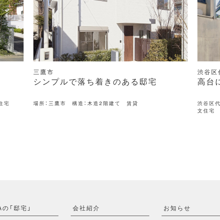
渋谷区代々木
品川区
高台に凛と佇む邸宅
重厚
渋谷区代々木 構造：木造一部RC造 地上3階地下1階 注
場所：品
文住宅
コンク
Aの「邸宅」
会社紹介
お知らせ