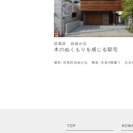
三鷹市
じる邸宅
シンプルで落ち着きのある邸宅
：木造3階建て 注文住宅
場所：三鷹市 構造：木造2階建て 賃貸
TOP
KOW