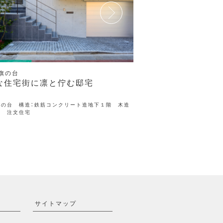
旗の台
品川区 上大崎
な住宅街に凛と佇む邸宅
高質感で開放感あ
旗の台 構造：鉄筋コンクリート造地下１階 木造
場所：品川区上大崎 構造：木
階 注文住宅
サイトマップ