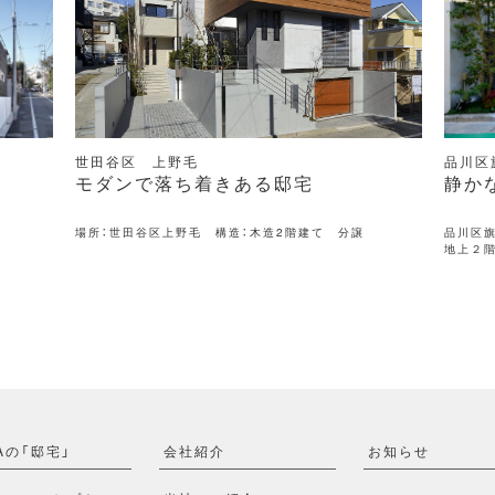
世田谷区 上野毛
品川区
モダンで落ち着きある邸宅
静か
場所：世田谷区上野毛 構造：木造2階建て 分譲
品川区
地上２
Aの「邸宅」
会社紹介
お知らせ