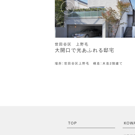
世田谷区 上野毛
とめた端正な佇まい
大開口で光あふれる邸宅
場所：世田谷区上野毛 構造：木造2階建て
階建て
TOP
KOW