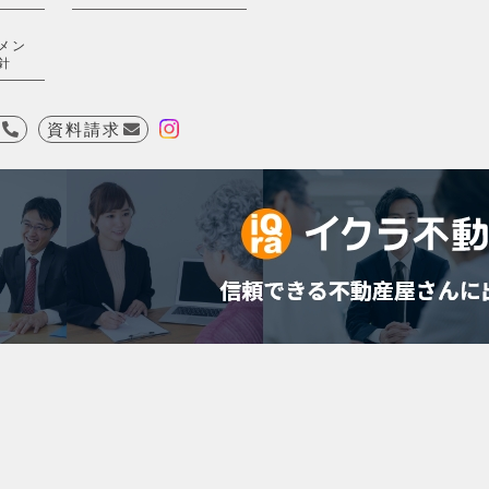
メン
針
資料請求